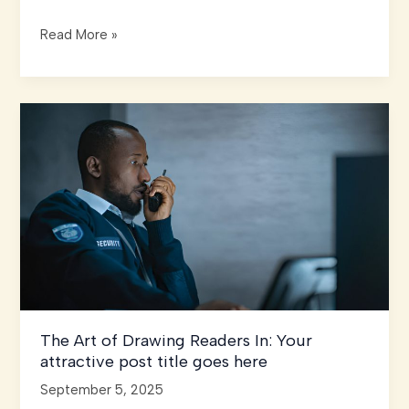
Crafting
Read More »
Captivating
Headlines:
Your
awesome
post
title
goes
here
The Art of Drawing Readers In: Your
attractive post title goes here
September 5, 2025