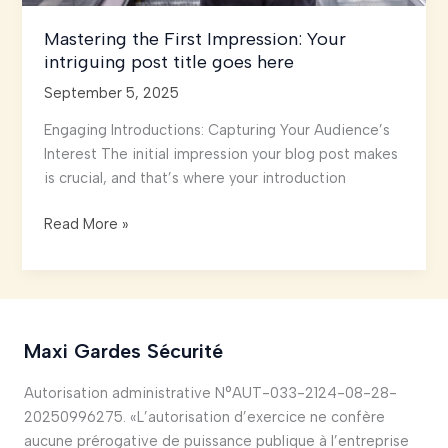
Mastering the First Impression: Your
intriguing post title goes here
September 5, 2025
Engaging Introductions: Capturing Your Audience’s
Interest The initial impression your blog post makes
is crucial, and that’s where your introduction
Mastering
Read More »
the
First
Impression:
Your
intriguing
Maxi Gardes Sécurité
post
title
Autorisation administrative N°AUT-033-2124-08-28-
goes
20250996275. «L’autorisation d’exercice ne confère
here
aucune prérogative de puissance publique à l’entreprise