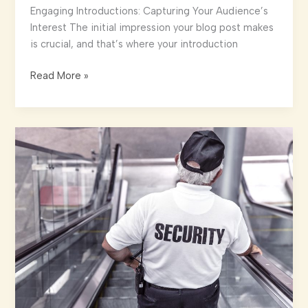
Engaging Introductions: Capturing Your Audience’s
Interest The initial impression your blog post makes
is crucial, and that’s where your introduction
The
Read More »
Art
of
Drawing
Readers
In:
Your
attractive
post
title
goes
here